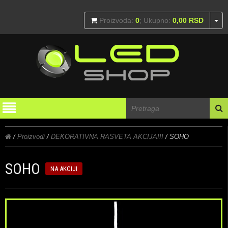
To
Proizvoda:
0
; Ukupno:
0,00
RSD
/
Proizvodi
/
DEKORATIVNA RASVETA AKCIJA!!!
/ SOHO
SOHO
NA AKCIJI