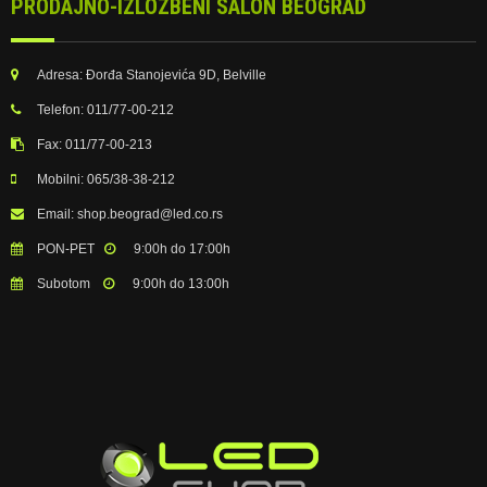
PRODAJNO-IZLOZBENI SALON BEOGRAD
Adresa:
Đorđa Stanojevića 9D, Belville
Telefon:
011/77-00-212
Fax:
011/77-00-213
Mobilni:
065/38-38-212
Email:
shop.beograd@led.co.rs
PON-PET
9:00h do 17:00h
Subotom
9:00h do 13:00h