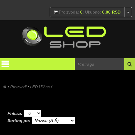
To
Proizvoda:
0
; Ukupno:
0,00
RSD
/
Proizvodi
/
LED Ulična
/
Prikaži:
Sortiraj po: